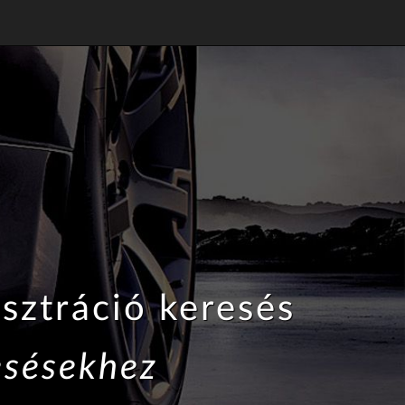
sztráció keresés
esésekhez