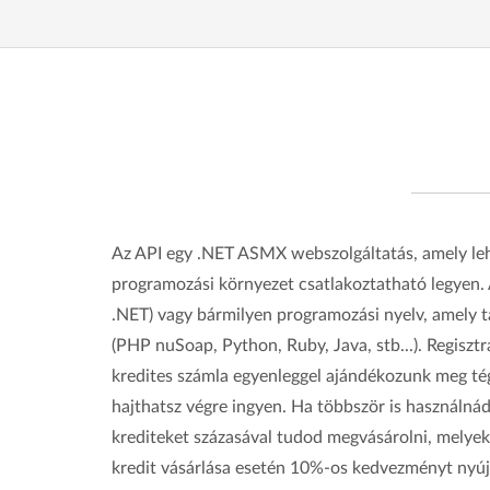
Az API egy .NET ASMX webszolgáltatás, amely leh
programozási környezet csatlakoztatható legyen. 
.NET) vagy bármilyen programozási nyelv, amely 
(PHP nuSoap, Python, Ruby, Java, stb...). Regisztr
kredites számla egyenleggel ajándékozunk meg tég
hajthatsz végre ingyen. Ha többször is használnád
krediteket százasával tudod megvásárolni, melye
kredit vásárlása esetén 10%-os kedvezményt nyúj