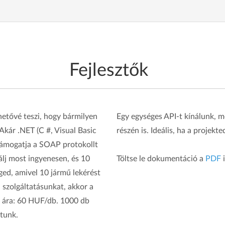
Fejlesztők
etővé teszi, hogy bármilyen
Egy egységes API-t kínálunk, 
Akár .NET (C #, Visual Basic
részén is. Ideális, ha a projekt
támogatja a SOAP protokollt
álj most ingyenesen, és 10
Töltse le dokumentáció a
PDF
i
ed, amivel 10 jármű lekérést
 szolgáltatásunkat, akkor a
k ára: 60 HUF/db. 1000 db
tunk.