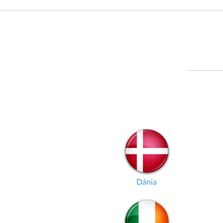
Dánia