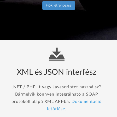
Fiók létrehozása
XML és JSON interfész
.NET / PHP -t vagy Javascriptet használsz?
Bármelyik könnyen integrálható a SOAP
protokoll alapú XML API-ba.
Dokumentáció
letötlése
.